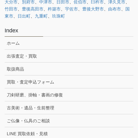
大分市
、
別府市
、
中津市
、
日田市
、
佐伯市
、
臼杵市
、
津久見市
、
竹田市
、
豊後高田市
、
杵築市
、
宇佐市
、
豊後大野市
、
由布市
、
国
東市
、
日出町
、
九重町
、
玖珠町
Index
ホーム
出張査定・買取
取扱商品
買取・査定申込フォーム
刀剣研磨、掛軸・書画の修復
古美術・遺品・生前整理
ご仏像・仏具のご相談
LINE 買取依頼・見積