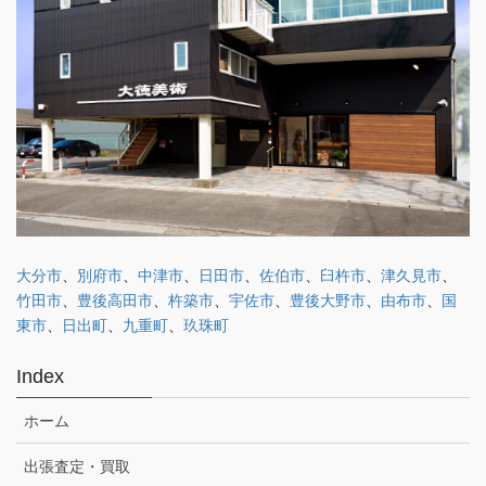
大分市
、
別府市
、
中津市
、
日田市
、
佐伯市
、
臼杵市
、
津久見市
、
竹田市
、
豊後高田市
、
杵築市
、
宇佐市
、
豊後大野市
、
由布市
、
国
東市
、
日出町
、
九重町
、
玖珠町
Index
ホーム
出張査定・買取