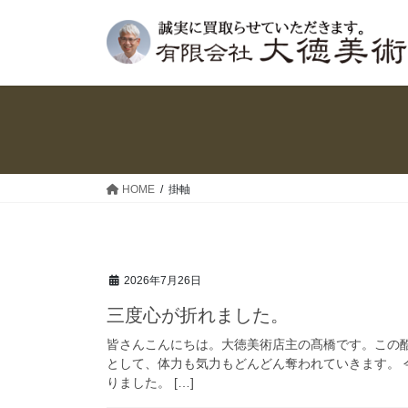
コ
ナ
ン
ビ
テ
ゲ
ン
ー
ツ
シ
へ
ョ
ス
ン
キ
に
ッ
移
HOME
掛軸
プ
動
2026年7月26日
三度心が折れました。
皆さんこんにちは。大徳美術店主の髙橋です。この
として、体力も気力もどんどん奪われていきます。 
りました。 […]