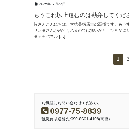
2025年12月23日
もうこれ以上進むのは勘弁してくだ
皆さんこんにちは、大徳美術店主の高橋です。もう
サンタさんが来てくれるのでは無いかと、ひそかに
タッチパネル […]
投
固
1
稿
定
ペ
の
ー
ペ
ジ
ー
お気軽にお問い合わせください。
ジ
0977-75-8839
送
緊急買取連絡先:090-8661-4108(高橋)
り