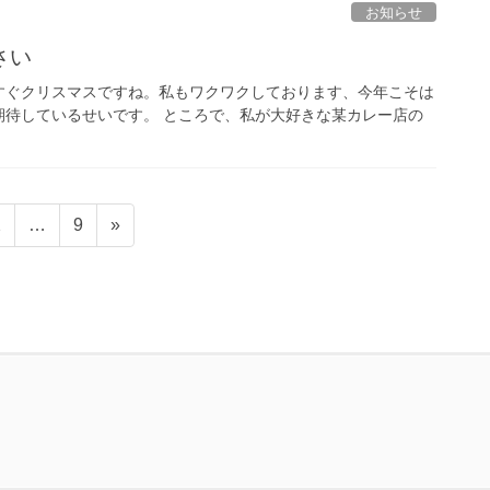
お知らせ
さい
すぐクリスマスですね。私もワクワクしております、今年こそは
期待しているせいです。 ところで、私が大好きな某カレー店の
固
固
2
…
9
»
定
定
ペ
ペ
ー
ー
ジ
ジ