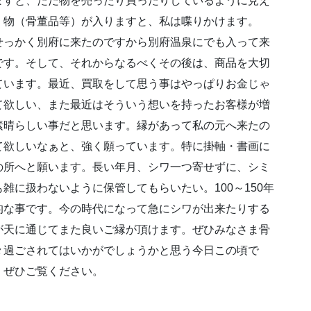
ますと、ただ物を売ったり買ったりしているように見え
。物（骨董品等）が入りますと、私は喋りかけます。
せっかく別府に来たのですから別府温泉にでも入って来
です。そして、それからなるべくその後は、商品を大切
ています。最近、買取をして思う事はやっぱりお金じゃ
て欲しい、また最近はそういう想いを持ったお客様が増
素晴らしい事だと思います。縁があって私の元へ来たの
て欲しいなぁと、強く願っています。特に掛軸・書画に
の所へと願います。長い年月、シワ一つ寄せずに、シミ
雑に扱わないように保管してもらいたい。100～150年
的な事です。今の時代になって急にシワが出来たりする
が天に通じてまた良いご縁が頂けます。ぜひみなさま骨
々過ごされてはいかがでしょうかと思う今日この頃で
。ぜひご覧ください。