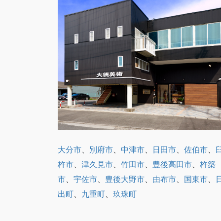
大分市
、
別府市
、
中津市
、
日田市
、
佐伯市
、
杵市
、
津久見市
、
竹田市
、
豊後高田市
、
杵築
市
、
宇佐市
、
豊後大野市
、
由布市
、
国東市
、
出町
、
九重町
、
玖珠町