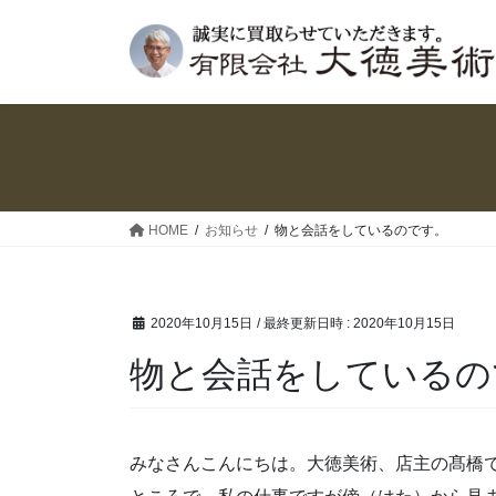
コ
ナ
ン
ビ
テ
ゲ
ン
ー
ツ
シ
へ
ョ
ス
ン
キ
に
ッ
移
HOME
お知らせ
物と会話をしているのです。
プ
動
2020年10月15日
/ 最終更新日時 :
2020年10月15日
物と会話をしているの
みなさんこんにちは。大徳美術、店主の髙橋