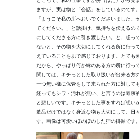
ところで、私の仕事ですが傍（はた）から見
ますが、実は物と「会話」をしているのです
「ようこそ私の所へおいでくださいました。
てください。」と話掛け、気持ちを伝えるの
にしてくださる方に引き渡したい。と、想っ
ないと、その物を大切にしてくれる所に行っ
えていることを肌で感じております。とても
だから、やっぱり何か縁のある方の所に行っ
関しては、キチっとした取り扱いが出来る方
一つ無い様に保管をして来られた方に対しても
経ってもシワ・汚れが無い、と言うのは奇跡
と悲しいです。キチっとした事をすれば想い
董品だけではなく身近な物も大切にして、日
す。画像は可愛いほのぼのした狸の掛軸です