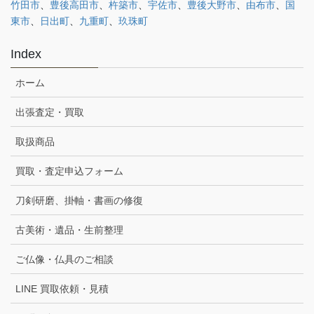
竹田市
、
豊後高田市
、
杵築市
、
宇佐市
、
豊後大野市
、
由布市
、
国
東市
、
日出町
、
九重町
、
玖珠町
Index
ホーム
出張査定・買取
取扱商品
買取・査定申込フォーム
刀剣研磨、掛軸・書画の修復
古美術・遺品・生前整理
ご仏像・仏具のご相談
LINE 買取依頼・見積