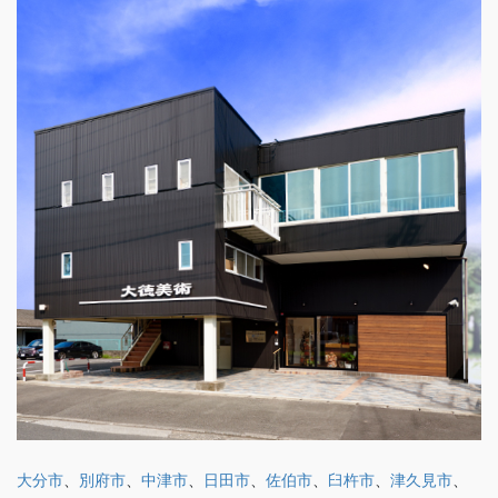
大分市
、
別府市
、
中津市
、
日田市
、
佐伯市
、
臼杵市
、
津久見市
、