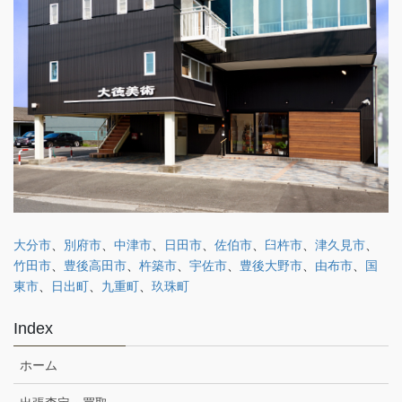
大分市
、
別府市
、
中津市
、
日田市
、
佐伯市
、
臼杵市
、
津久見市
、
竹田市
、
豊後高田市
、
杵築市
、
宇佐市
、
豊後大野市
、
由布市
、
国
東市
、
日出町
、
九重町
、
玖珠町
Index
ホーム